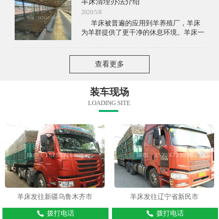
羊床清理办法介绍
受羊养殖户喜爱的羊床就是竹板羊床
2020/5/8
羊床被普遍的应用到羊养殖厂，羊床
为羊群提供了更干净的休息环境。羊床一
般距离地面有一定的高度。羊的排泄物通
过羊床的缝隙中漏出，使羊床保持干燥。
但是长时间的积累，羊
查看更多
装车现场
LOADING SITE
羊床发往新疆乌鲁木齐市
羊床发往辽宁省新民市
拨打电话
拨打电话