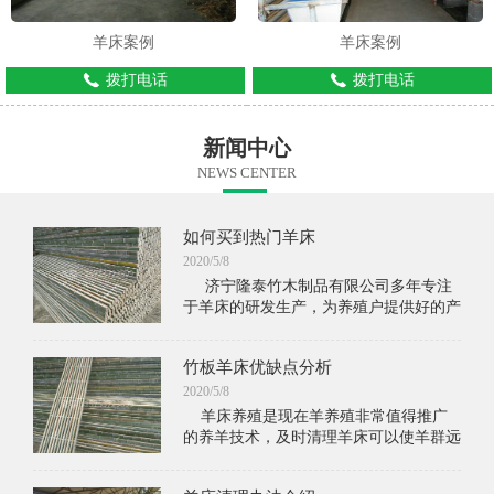
羊床案例
羊床案例
拨打电话
拨打电话
新闻中心
NEWS CENTER
如何买到热门羊床
2020/5/8
济宁隆泰竹木制品有限公司多年专注
于羊床的研发生产，为养殖户提供好的产
品，同时我公司在产品行业上享有良好信
誉，是您不能错过的选择。隆泰竹木制品
竹板羊床优缺点分析
的羊床经过多年研
2020/5/8
羊床养殖是现在羊养殖非常值得推广
的养羊技术，及时清理羊床可以使羊群远
离病菌，保持健康。羊群怕潮湿，羊床养
殖可以使羊群不受地面的潮湿侵袭。现在