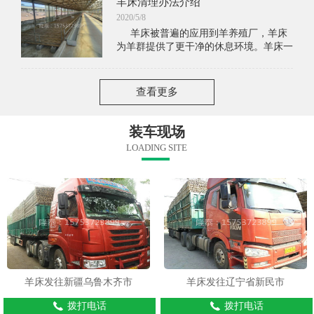
羊床清理办法介绍
受羊养殖户喜爱的羊床就是竹板羊床
2020/5/8
羊床被普遍的应用到羊养殖厂，羊床
为羊群提供了更干净的休息环境。羊床一
般距离地面有一定的高度。羊的排泄物通
过羊床的缝隙中漏出，使羊床保持干燥。
但是长时间的积累，羊
查看更多
装车现场
LOADING SITE
羊床发往新疆乌鲁木齐市
羊床发往辽宁省新民市
拨打电话
拨打电话