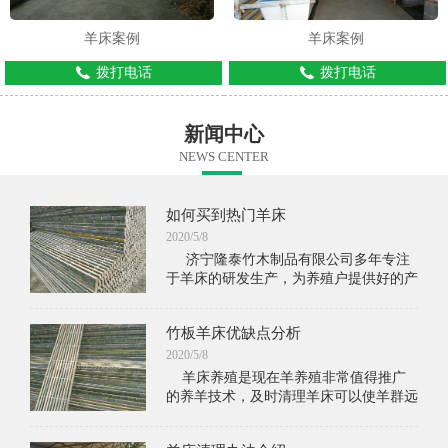
羊床案例
羊床案例
拨打电话
拨打电话
新闻中心
NEWS CENTER
如何买到热门羊床
2020/5/8
济宁隆泰竹木制品有限公司多年专注
于羊床的研发生产，为养殖户提供好的产
品，同时我公司在产品行业上享有良好信
誉，是您不能错过的选择。隆泰竹木制品
竹板羊床优缺点分析
的羊床经过多年研
2020/5/8
羊床养殖是现在羊养殖非常值得推广
的养羊技术，及时清理羊床可以使羊群远
离病菌，保持健康。羊群怕潮湿，羊床养
殖可以使羊群不受地面的潮湿侵袭。现在